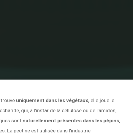
Technologie du métier
Additifs alimentaires
La pectin
 trouve
uniquement dans les végétaux,
elle joue le
charide, qui, à l’instar de la cellulose ou de l’amidon,
iques sont
naturellement présentes dans les pépins
,
es. La pectine est utilisée dans l’industrie