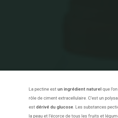
La pectine est
un ingrédient naturel
que l’on
rôle de ciment extracellulaire. C’est un polysac
est
dérivé du glucose
. Les substances pect
la peau et l’écorce de tous les fruits et légum